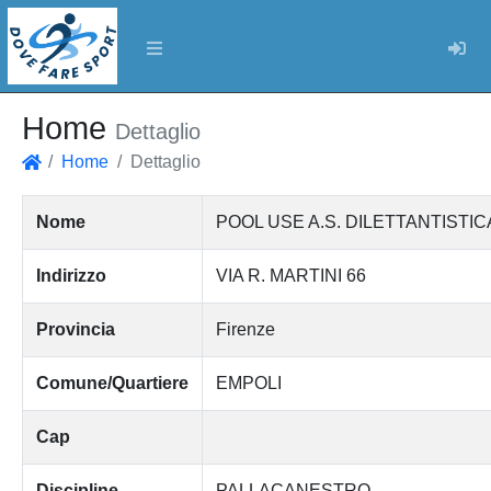
Log
Home
Dettaglio
Home
Dettaglio
Home
Nome
POOL USE A.S. DILETTANTISTIC
Indirizzo
VIA R. MARTINI 66
Provincia
Firenze
Comune/Quartiere
EMPOLI
Cap
Discipline
PALLACANESTRO