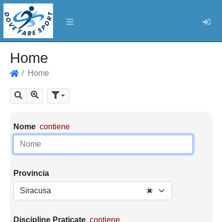
Log
Home
Home
Home
Mostra tutti i risultati
Cerca
Parametri di ricerca
Nome
contiene
Provincia
Siracusa
Discipline Praticate
contiene