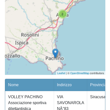
2
Leaflet
| ©
OpenStreetMap
contributors
Nome
Indirizzo
Provincia
VOLLEY PACHINO
VIA
Siracusa
Associazione sportiva
SAVONAROLA
dilettantistica
NÂ°83