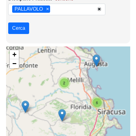
PALLAVOLO
×
Cerca
+
−
2
6