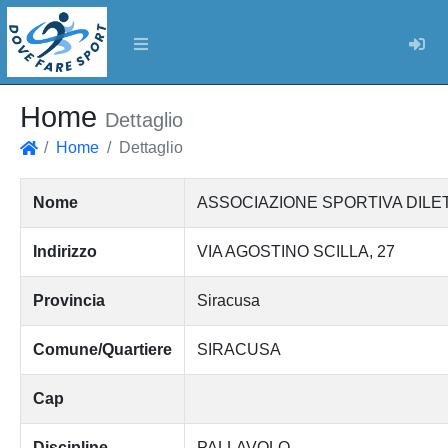
Log
Home
Dettaglio
Home
Dettaglio
Home
Nome
ASSOCIAZIONE SPORTIVA DILE
Indirizzo
VIA AGOSTINO SCILLA, 27
Provincia
Siracusa
Comune/Quartiere
SIRACUSA
Cap
Discipline
PALLAVOLO