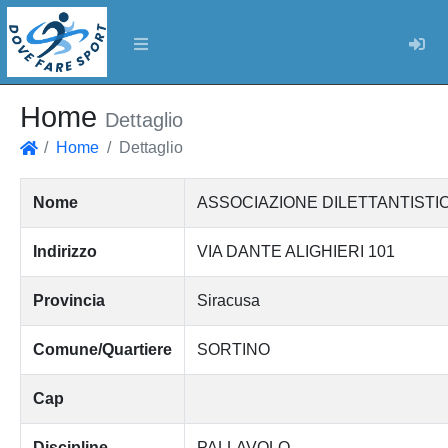
Log
Home
Dettaglio
Home
Dettaglio
Home
Nome
ASSOCIAZIONE DILETTANTISTI
Indirizzo
VIA DANTE ALIGHIERI 101
Provincia
Siracusa
Comune/Quartiere
SORTINO
Cap
Discipline
PALLAVOLO