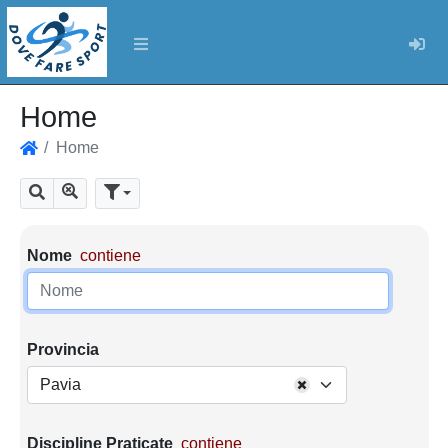
Log
Home
Home
Home
Mostra tutti i risultati
Cerca
Parametri di ricerca
Nome
contiene
Provincia
Pavia
Discipline Praticate
contiene