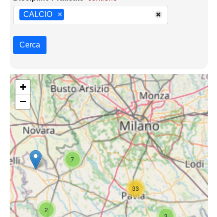
CALCIO
×
Cerca
+
−
7
33
2
3