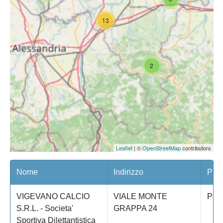
13
2
Leaflet
| ©
OpenStreetMap
contributors
Nome
Indirizzo
Prov
VIGEVANO CALCIO
VIALE MONTE
Pav
S.R.L. - Societa'
GRAPPA 24
Sportiva Dilettantistica