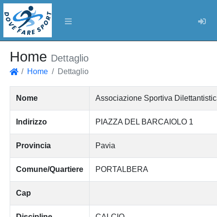
Log
Home
Dettaglio
Home
Dettaglio
Home
Nome
Associazione Sportiva Dilettant
Indirizzo
PIAZZA DEL BARCAIOLO 1
Provincia
Pavia
Comune/Quartiere
PORTALBERA
Cap
Discipline
CALCIO