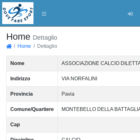
Log
Home
Dettaglio
Home
Dettaglio
Home
Nome
ASSOCIAZIONE CALCIO DILETT
Indirizzo
VIA NORFALINI
Provincia
Pavia
Comune/Quartiere
MONTEBELLO DELLA BATTAGLI
Cap
Discipline
CALCIO