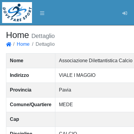
Log
Home
Dettaglio
Home
Dettaglio
Home
Nome
Associazione Dilettantistica Calci
Indirizzo
VIALE I MAGGIO
Provincia
Pavia
Comune/Quartiere
MEDE
Cap
Discipline
CALCIO