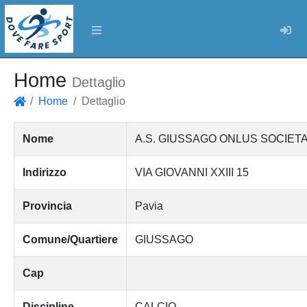
Log
Home
Dettaglio
Home
Dettaglio
Home
Nome
A.S. GIUSSAGO ONLUS SOCIETA
Indirizzo
VIA GIOVANNI XXIII 15
Provincia
Pavia
Comune/Quartiere
GIUSSAGO
Cap
Discipline
CALCIO