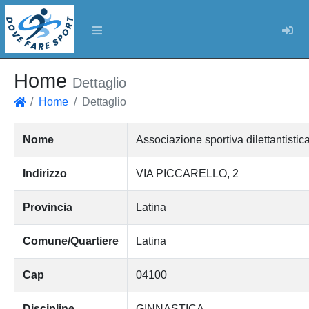
Log
Home
Dettaglio
Home
Dettaglio
Home
Nome
Associazione sportiva dilettantist
Indirizzo
VIA PICCARELLO, 2
Provincia
Latina
Comune/Quartiere
Latina
Cap
04100
Discipline
GINNASTICA