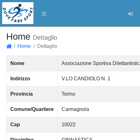
Log
Home
Dettaglio
Home
Dettaglio
Home
Nome
Associazione Sportiva Dilettantist
Indirizzo
V.LO CANDIOLO N. 1
Provincia
Torino
Comune/Quartiere
Carmagnola
Cap
10022
Discipline
GINNASTICA