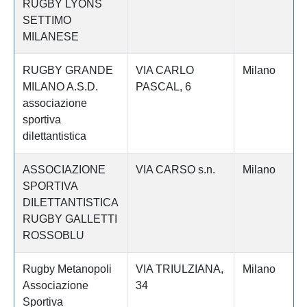
RUGBY LYONS
SETTIMO
MILANESE
RUGBY GRANDE
VIA CARLO
Milano
MILANO A.S.D.
PASCAL, 6
associazione
sportiva
dilettantistica
ASSOCIAZIONE
VIA CARSO s.n.
Milano
SPORTIVA
DILETTANTISTICA
RUGBY GALLETTI
ROSSOBLU
Rugby Metanopoli
VIA TRIULZIANA,
Milano
Associazione
34
Sportiva