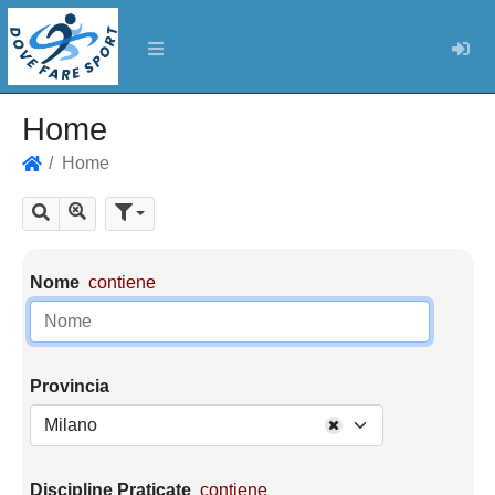
Log
Home
Home
Home
Mostra tutti i risultati
Cerca
Parametri di ricerca
Nome
contiene
Provincia
Milano
Discipline Praticate
contiene