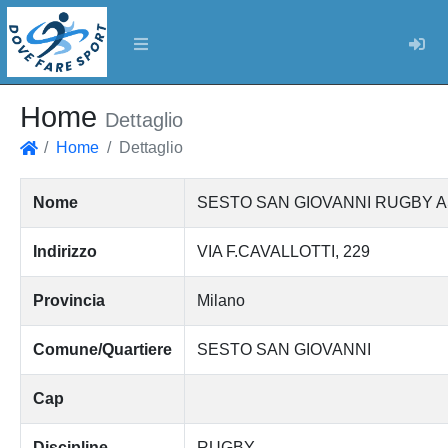
Log
Home
Dettaglio
Home
Dettaglio
Home
Nome
SESTO SAN GIOVANNI RUGBY A
Indirizzo
VIA F.CAVALLOTTI, 229
Provincia
Milano
Comune/Quartiere
SESTO SAN GIOVANNI
Cap
Discipline
RUGBY