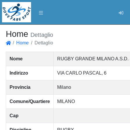
Log
Home
Dettaglio
Home
Dettaglio
Home
Nome
RUGBY GRANDE MILANO A.S.D. assoc
Indirizzo
VIA CARLO PASCAL, 6
Provincia
Milano
Comune/Quartiere
MILANO
Cap
Discipline
RUGBY