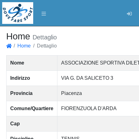
Log
Home
Dettaglio
Home
Dettaglio
Home
Nome
ASSOCIAZIONE SPORTIVA DILE
Indirizzo
VIA G. DA SALICETO 3
Provincia
Piacenza
Comune/Quartiere
FIORENZUOLA D'ARDA
Cap
Discipline
TENNIS