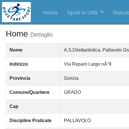
Home
Sport in città
Notizie
Home
Dettaglio
Nome
A.S.Dilettantistica. Pallavolo G
Indirizzo
Via Reparo Largo nÂ°9
Provincia
Gorizia
Comune/Quartiere
GRADO
Cap
Discipline Praticate
PALLAVOLO