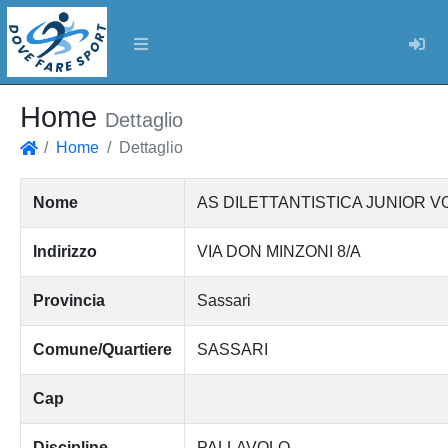
Log
Home
Dettaglio
Home
Dettaglio
Home
Nome
AS DILETTANTISTICA JUNIOR V
Indirizzo
VIA DON MINZONI 8/A
Provincia
Sassari
Comune/Quartiere
SASSARI
Cap
Discipline
PALLAVOLO