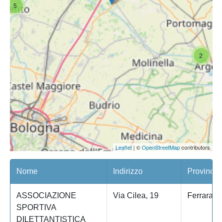
5
2
Leaflet
| ©
OpenStreetMap
contributors
Nome
Indirizzo
Provincia
ASSOCIAZIONE
Via Cilea, 19
Ferrara
SPORTIVA
DILETTANTISTICA