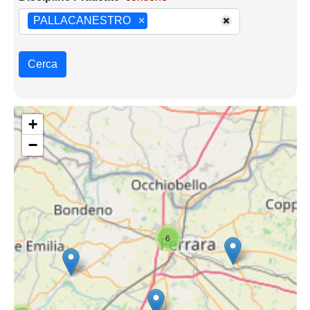
PALLACANESTRO
×
Cerca
+
−
6