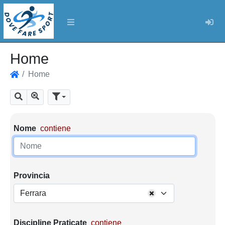
Log
Home
Home
Home
Mostra tutti i risultati
Cerca
Parametri di ricerca
Nome
contiene
Provincia
Ferrara
Discipline Praticate
contiene