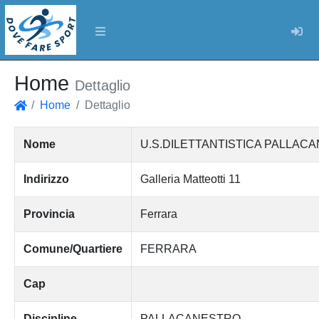
Log
Home
Dettaglio
Home
Dettaglio
Home
Nome
U.S.DILETTANTISTICA PALLAC
Indirizzo
Galleria Matteotti 11
Provincia
Ferrara
Comune/Quartiere
FERRARA
Cap
Discipline
PALLACANESTRO