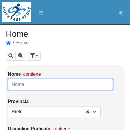
Log
Home
Home
Home
Mostra tutti i risultati
Cerca
Parametri di ricerca
Nome
contiene
Provincia
Rieti
Discipline Praticate
contiene