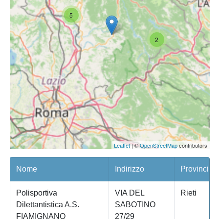
5
2
Leaflet
| ©
OpenStreetMap
contributors
Nome
Indirizzo
Provincia
Polisportiva
VIA DEL
Rieti
Dilettantistica A.S.
SABOTINO
FIAMIGNANO
27/29