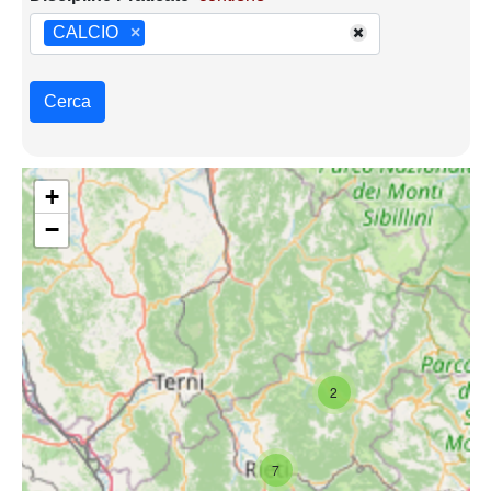
CALCIO
×
Cerca
+
−
2
7