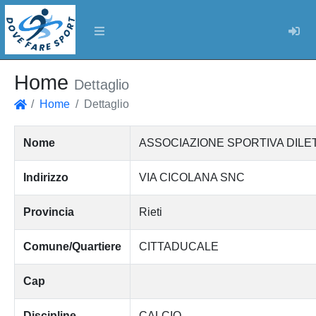
Log
Home
Dettaglio
Home
Dettaglio
Home
Nome
ASSOCIAZIONE SPORTIVA DILET
Indirizzo
VIA CICOLANA SNC
Provincia
Rieti
Comune/Quartiere
CITTADUCALE
Cap
Discipline
CALCIO