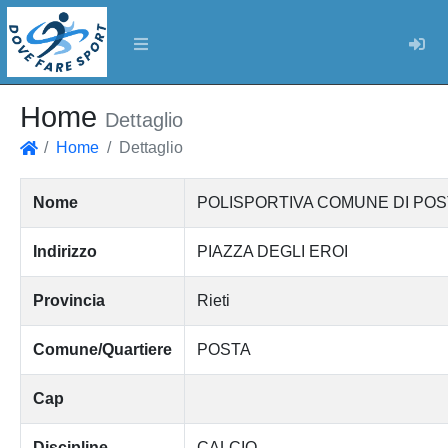
Log
Home
Dettaglio
Home
Dettaglio
Home
Nome
POLISPORTIVA COMUNE DI POS
Indirizzo
PIAZZA DEGLI EROI
Provincia
Rieti
Comune/Quartiere
POSTA
Cap
Discipline
CALCIO