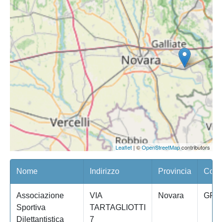
Leaflet
| ©
OpenStreetMap
contributors
Nome
Indirizzo
Provincia
Comu
Associazione
VIA
Novara
GRI
Sportiva
TARTAGLIOTTI
Dilettantistica
7