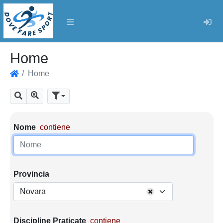
Log
Home
Home
Home
Mostra tutti i risultati
Cerca
Parametri di ricerca
Nome
contiene
Provincia
Novara
Discipline Praticate
contiene