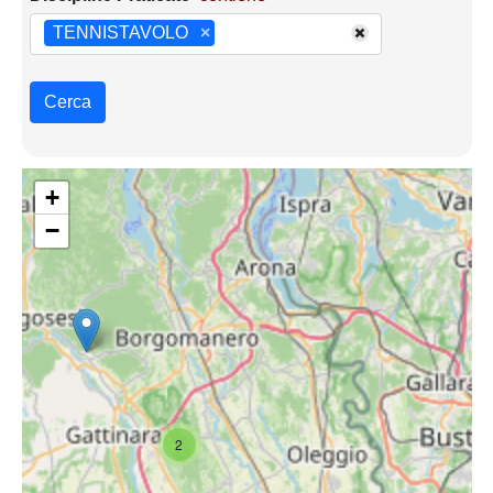
TENNISTAVOLO
×
Cerca
+
−
2