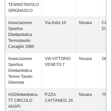
TENNISTAVOLO
GRIGNASCO
Associazione
Via Asilo 10
Novara
CAV
Sportiva
D'A
Dilettantistica
Tennistavolo
Cavaglio 1989
Associazione
VIA VITTORIO
Novara
GHE
Sportiva
VENETO 7
Dilettantistica
Tennis Tavolo
Ghemme
ASDilettantistica
P.ZZA
Novara
TRE
TT CIRCOLO
CATTANEO, 24
ANSPI