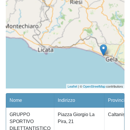
Leaflet
| ©
OpenStreetMap
contributors
Nome
Indirizzo
Provincia
GRUPPO
Piazza Giorgio La
Caltanisse
SPORTIVO
Pira, 21
DILETTANTISTICO