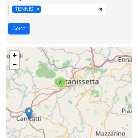
TENNIS
×
Cerca
+
−
2