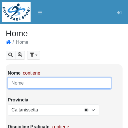
Log
Home
Home
Home
Mostra tutti i risultati
Cerca
Parametri di ricerca
Nome
contiene
Provincia
Caltanissetta
Discipline Praticate
contiene