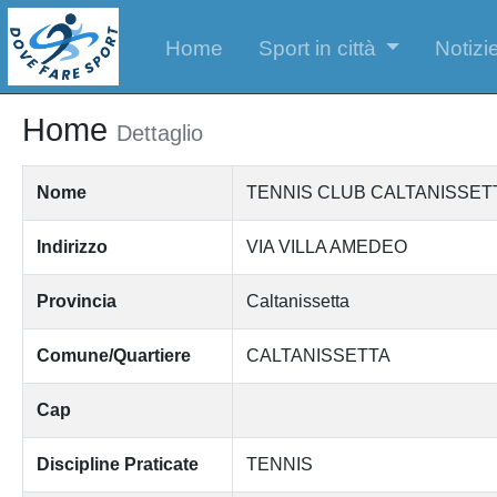
Home
Sport in città
Notizie
Home
Dettaglio
Nome
TENNIS CLUB CALTANISSETT
Indirizzo
VIA VILLA AMEDEO
Provincia
Caltanissetta
Comune/Quartiere
CALTANISSETTA
Cap
Discipline Praticate
TENNIS