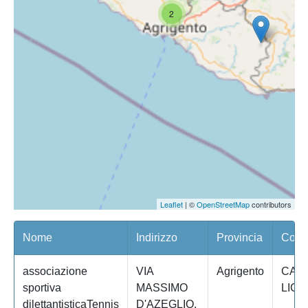
2
Leaflet
| ©
OpenStreetMap
contributors
Nome
Indirizzo
Provincia
Comu
associazione
VIA
Agrigento
CAM
sportiva
MASSIMO
LICA
dilettantisticaTennis
D'AZEGLIO,