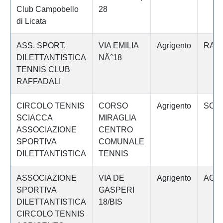
Club Campobello
28
di Licata
ASS. SPORT.
VIA EMILIA
Agrigento
RAF
DILETTANTISTICA
NÂ°18
TENNIS CLUB
RAFFADALI
CIRCOLO TENNIS
CORSO
Agrigento
SCI
SCIACCA
MIRAGLIA
ASSOCIAZIONE
CENTRO
SPORTIVA
COMUNALE
DILETTANTISTICA
TENNIS
ASSOCIAZIONE
VIA DE
Agrigento
AGR
SPORTIVA
GASPERI
DILETTANTISTICA
18/BIS
CIRCOLO TENNIS