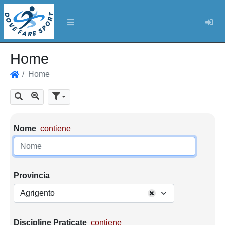
Log
Home
Home
Home
Mostra tutti i risultati
Cerca
Parametri di ricerca
Nome
contiene
Provincia
Agrigento
Discipline Praticate
contiene