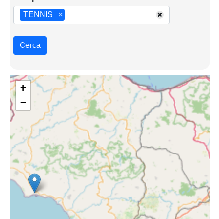
TENNIS
×
Cerca
+
−