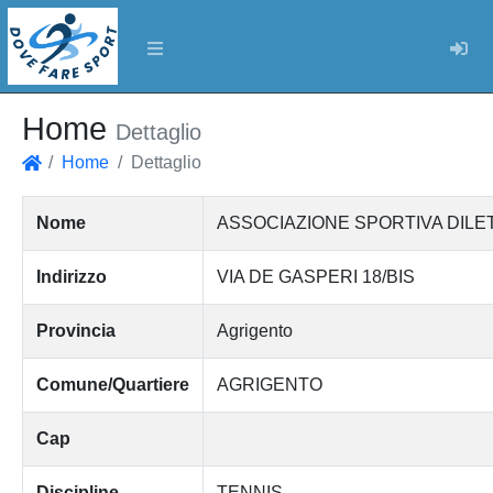
Log
Home
Dettaglio
Home
Dettaglio
Home
Nome
ASSOCIAZIONE SPORTIVA DILE
Indirizzo
VIA DE GASPERI 18/BIS
Provincia
Agrigento
Comune/Quartiere
AGRIGENTO
Cap
Discipline
TENNIS