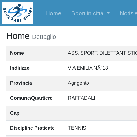
Home
Sport in città
Notizie
Home
Dettaglio
Nome
ASS. SPORT. DILETTANTIST
Indirizzo
VIA EMILIA NÂ°18
Provincia
Agrigento
Comune/Quartiere
RAFFADALI
Cap
Discipline Praticate
TENNIS