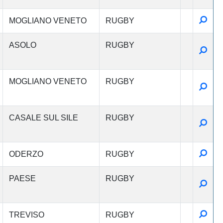
Detta
MOGLIANO VENETO
RUGBY
ASOLO
RUGBY
Detta
MOGLIANO VENETO
RUGBY
Detta
CASALE SUL SILE
RUGBY
Detta
Detta
ODERZO
RUGBY
PAESE
RUGBY
Detta
Detta
TREVISO
RUGBY