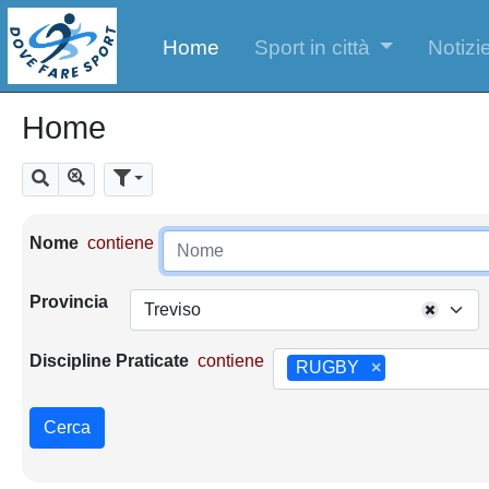
Home
Sport in città
Notizie
Home
Mostra tutti i risultati
Cerca
Parametri di ricerca
Nome
contiene
Provincia
Treviso
Discipline Praticate
contiene
RUGBY
×
Cerca