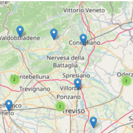
2
2
2