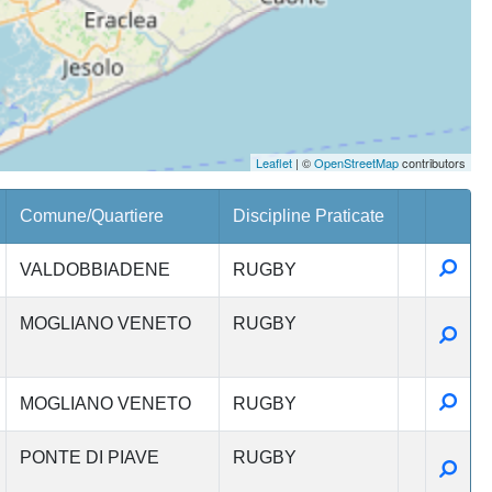
Leaflet
| ©
OpenStreetMap
contributors
Comune/Quartiere
Discipline Praticate
Detta
VALDOBBIADENE
RUGBY
MOGLIANO VENETO
RUGBY
Detta
Detta
MOGLIANO VENETO
RUGBY
PONTE DI PIAVE
RUGBY
Detta