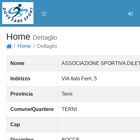
Log
Home
Dettaglio
Home
Dettaglio
Home
Nome
ASSOCIAZIONE SPORTIVA DILET
Indirizzo
VIA Italo Ferri, 5
Provincia
Terni
Comune/Quartiere
TERNI
Cap
Discipline
BOCCE