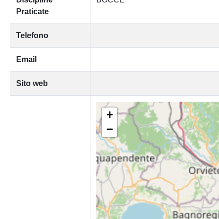
Praticate
Telefono
Email
Sito web
+
−