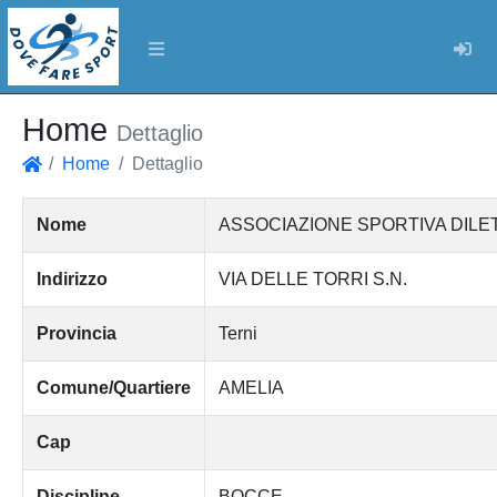
Log
Home
Dettaglio
Home
Dettaglio
Home
Nome
ASSOCIAZIONE SPORTIVA DILET
Indirizzo
VIA DELLE TORRI S.N.
Provincia
Terni
Comune/Quartiere
AMELIA
Cap
Discipline
BOCCE