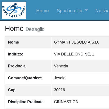
Home
Sport in città
Notizie
Home
Dettaglio
Nome
GYMART JESOLO A.S.D.
Indirizzo
VIA DELLE ONDINE, 1
Provincia
Venezia
Comune/Quartiere
Jesolo
Cap
30016
Discipline Praticate
GINNASTICA