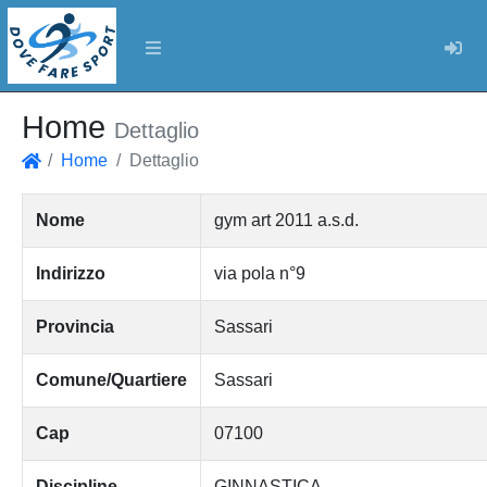
Log
Home
Dettaglio
Home
Dettaglio
Home
Nome
gym art 2011 a.s.d.
Indirizzo
via pola n°9
Provincia
Sassari
Comune/Quartiere
Sassari
Cap
07100
Discipline
GINNASTICA