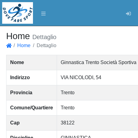
Log
Home
Dettaglio
Home
Dettaglio
Home
Nome
Ginnastica Trento Società Sportiva D
Indirizzo
VIA NICOLODI, 54
Provincia
Trento
Comune/Quartiere
Trento
Cap
38122
Discipline
GINNASTICA