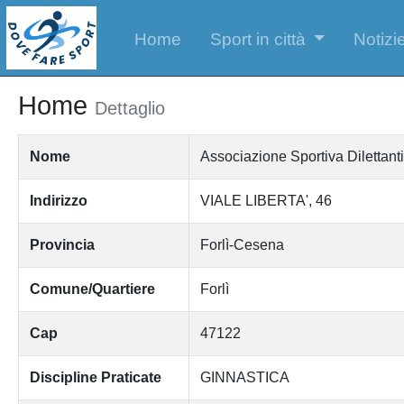
Home
Sport in città
Notizie
Home
Dettaglio
Nome
Associazione Sportiva Dilettant
Indirizzo
VIALE LIBERTA', 46
Provincia
Forlì-Cesena
Comune/Quartiere
Forlì
Cap
47122
Discipline Praticate
GINNASTICA