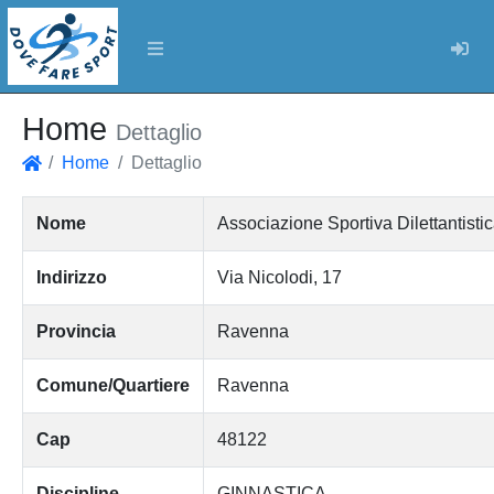
Log
Home
Dettaglio
Home
Dettaglio
Home
Nome
Associazione Sportiva Dilettantist
Indirizzo
Via Nicolodi, 17
Provincia
Ravenna
Comune/Quartiere
Ravenna
Cap
48122
Discipline
GINNASTICA