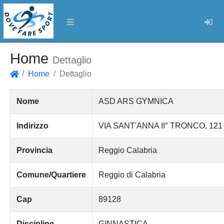
Log
Home
Dettaglio
Home
Dettaglio
Home
Nome
ASD ARS GYMNICA
Indirizzo
VIA SANT'ANNA II° TRONCO, 121
Provincia
Reggio Calabria
Comune/Quartiere
Reggio di Calabria
Cap
89128
Discipline
GINNASTICA