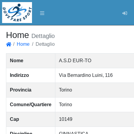
Log
Home
Dettaglio
Home
Dettaglio
Home
Nome
A.S.D EUR-TO
Indirizzo
Via Bernardino Luini, 116
Provincia
Torino
Comune/Quartiere
Torino
Cap
10149
Discipline
GINNASTICA