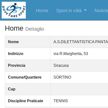
Home
Sport in città
Notizie
Home
Dettaglio
Nome
A.S.DILETTANTISTICA PANT
Indirizzo
via R.Margherita, 53
Provincia
Siracusa
Comune/Quartiere
SORTINO
Cap
Discipline Praticate
TENNIS