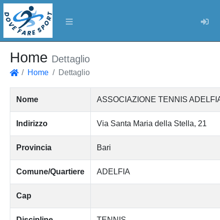
Log
Home
Dettaglio
Home
Dettaglio
Home
Nome
ASSOCIAZIONE TENNIS ADELFIA Di
Indirizzo
Via Santa Maria della Stella, 21
Provincia
Bari
Comune/Quartiere
ADELFIA
Cap
Discipline
TENNIS