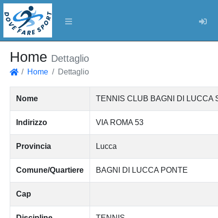
Log
Home
Dettaglio
Home
Dettaglio
Home
Nome
TENNIS CLUB BAGNI DI LUCCA 
Indirizzo
VIA ROMA 53
Provincia
Lucca
Comune/Quartiere
BAGNI DI LUCCA PONTE
Cap
Discipline
TENNIS