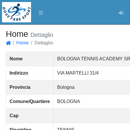
Log
Home
Dettaglio
Home
Dettaglio
Home
Nome
BOLOGNA TENNIS ACADEMY SRL
Indirizzo
VIA MARTELLI 31/4
Provincia
Bologna
Comune/Quartiere
BOLOGNA
Cap
Discipline
TENNIS