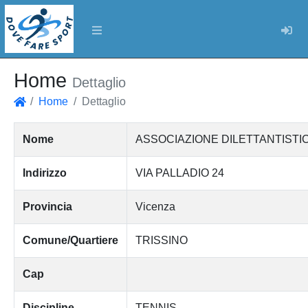
Log
Home
Dettaglio
Home
Dettaglio
Home
Nome
ASSOCIAZIONE DILETTANTISTIC
Indirizzo
VIA PALLADIO 24
Provincia
Vicenza
Comune/Quartiere
TRISSINO
Cap
Discipline
TENNIS