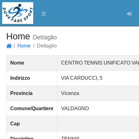
Log
Home
Dettaglio
Home
Dettaglio
Home
Nome
CENTRO TENNIS UNIFICATO VA
Indirizzo
VIA CARDUCCI, 5
Provincia
Vicenza
Comune/Quartiere
VALDAGNO
Cap
Discipline
TENNIS