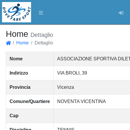
Log
Home
Dettaglio
Home
Dettaglio
Home
Nome
ASSOCIAZIONE SPORTIVA DILE
Indirizzo
VIA BROLI, 39
Provincia
Vicenza
Comune/Quartiere
NOVENTA VICENTINA
Cap
Discipline
TENNIS