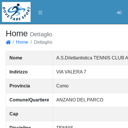
Log
Home
Dettaglio
Home
Dettaglio
Home
Nome
A.S.Dilettantistica TENNIS CL
Indirizzo
VIA VALERA 7
Provincia
Como
Comune/Quartiere
ANZANO DEL PARCO
Cap
Discipline
TENNIS