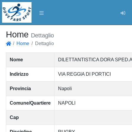
Log
Home
Dettaglio
Home
Dettaglio
Home
Nome
DILETTANTISTICA DORA SPED.
Indirizzo
VIA REGGIA DI PORTICI
Provincia
Napoli
Comune/Quartiere
NAPOLI
Cap
Discipline
RUGBY