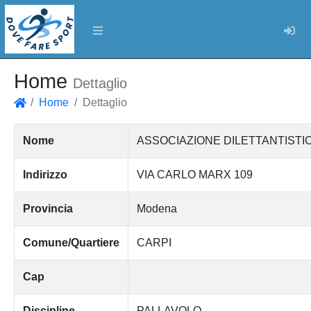
Log
Home
Dettaglio
Home
Dettaglio
Home
Nome
ASSOCIAZIONE DILETTANTISTI
Indirizzo
VIA CARLO MARX 109
Provincia
Modena
Comune/Quartiere
CARPI
Cap
Discipline
PALLAVOLO