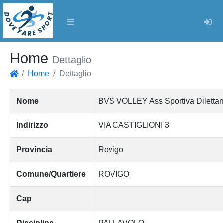
Log
Home
Dettaglio
Home
Dettaglio
Home
Nome
BVS VOLLEY Ass Sportiva Dilettant
Indirizzo
VIA CASTIGLIONI 3
Provincia
Rovigo
Comune/Quartiere
ROVIGO
Cap
Discipline
PALLAVOLO