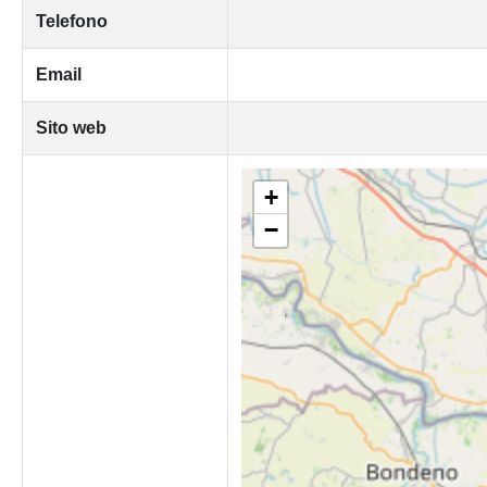
Telefono
Email
Sito web
+
−